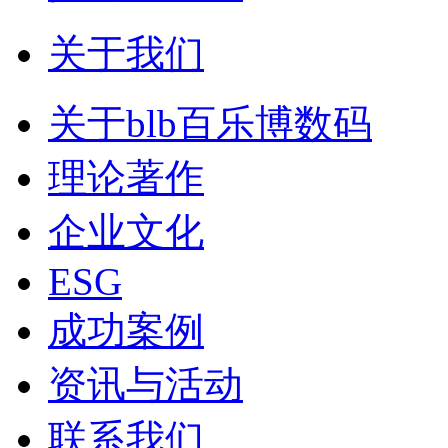
关于我们
关于blb百乐博数码
理论著作
企业文化
ESG
成功案例
资讯与活动
联系我们