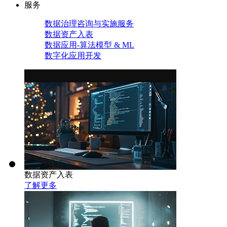
服务
数据治理咨询与实施服务
数据资产入表
数据应用-算法模型 & ML
数字化应用开发
数据资产入表
了解更多