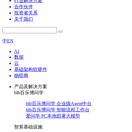
行业解决方案
合作伙伴
投资者关系
关于我们
中
EN
AI
数据
云
基础架构软硬件
物联网
产品及解决方案
blb百乐博问学
blb百乐博问学 企业级Agent中台
blb百乐博问学 智能流程工作台
爱问学 PC本地部署大模型
智算基础设施